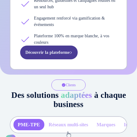
Ressources, guidelines et campagnes réunies en
un seul hub
Engagement renforcé via gamification &
événements
Plateforme 100% en marque blanche, à vos
couleurs
Découvrir la plateforme
Clients
Des solutions
adaptées
à chaque
business
PME-TPE
Réseaux multi-sites
Marques
Instit