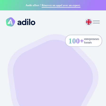
Audit offert !
Réservez un appel avec un expert.
100
+
entrepreneurs
formés